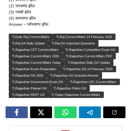
(2) जयसमंद झील
(3) नक्की झील
(4) कायलाना झील
Answer – फॉयसागर झील
Daily Raj Current Affairs
Raj Current Affairs 14 February 2026
Raj GK Daily Update
Raj GK Important Questions
Rajasthan CET Current Affairs
Rajasthan Competitive Exam GK
Rajasthan Current Affairs 2026
Rajasthan Current Affairs PDF
Rajasthan Current Affairs Today
Rajasthan Daily GK Update
Rajasthan Exam Preparation
Rajasthan GK 14 February 2026
Rajasthan GK 2026
Rajasthan GK Question Answer
Rajasthan Government Exam GK
Rajasthan LDC Current Affairs
Rajasthan Patwari GK
Rajasthan Police GK
Rajasthan REET GK
Today Rajasthan Current Affairs