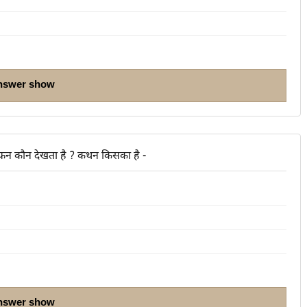
nswer show
कफ़न कौन देखता है ? कथन किसका है -
nswer show