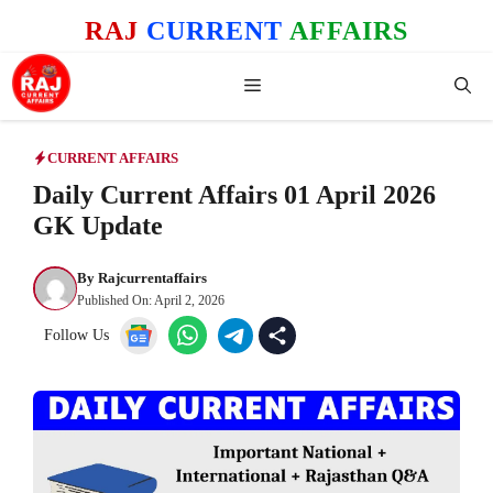
Skip
RAJ
CURRENT
AFFAIRS
to
content
Menu
CURRENT AFFAIRS
Daily Current Affairs 01 April 2026
GK Update
By
Rajcurrentaffairs
Published On:
April 2, 2026
Follow Us