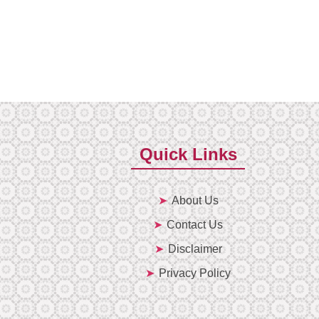
Quick Links
About Us
Contact Us
Disclaimer
Privacy Policy