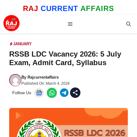
Skip
RAJ
CURRENT
AFFAIRS
to
content
Menu
JANUARY
RSSB LDC Vacancy 2026: 5 July
Exam, Admit Card, Syllabus
By
Rajcurrentaffairs
Published On:
March 4, 2026
Follow Us