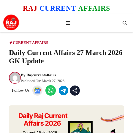
Skip
RAJ
CURRENT
AFFAIRS
to
content
Menu
CURRENT AFFAIRS
Daily Current Affairs 27 March 2026
GK Update
By
Rajcurrentaffairs
Published On:
March 27, 2026
Follow Us