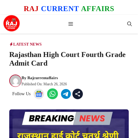
Skip
RAJ
CURRENT
AFFAIRS
to
content
Menu
LATEST NEWS
Rajasthan High Court Fourth Grade
Admit Card
By
Rajcurrentaffairs
Published On:
March 26, 2026
Follow Us