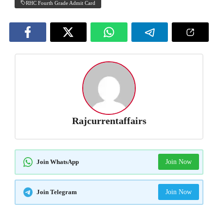
RHC Fourth Grade Admit Card
Rajcurrentaffairs
Join WhatsApp
Join Now
Join Telegram
Join Now