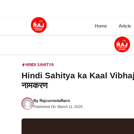
Skip
to
content
Home
Article
HINDI SAHITYA
Hindi Sahitya ka Kaal Vibhajan 
नामकरण
By
Rajcurrentaffairs
Published On:
March 11, 2026