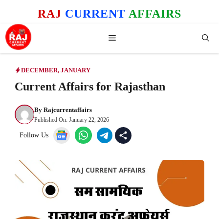
Skip
RAJ
CURRENT
AFFAIRS
to
content
Menu
DECEMBER
,
JANUARY
Current Affairs for Rajasthan
By
Rajcurrentaffairs
Published On:
January 22, 2026
Follow Us